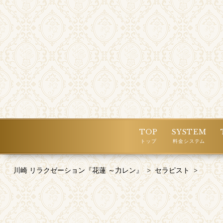
TOP
SYSTEM
トップ
料金システム
川崎 リラクゼーション『花蓮 ～力レン』
>
セラピスト
>